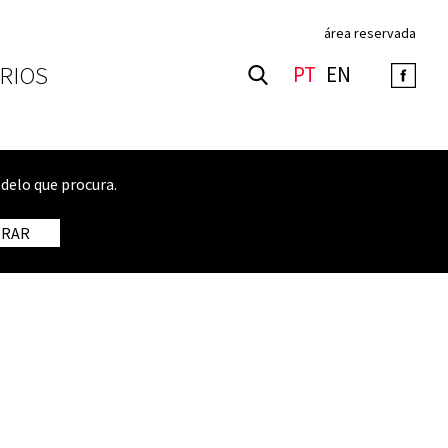
área reservada
RIOS
PT
EN
delo que procura.
TRAR