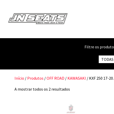
Filtre os produt
TODAS
Início
/
Produtos
/
OFF ROAD
/
KAWASAKI
/ KXF 250 17-20.
A mostrar todos os 2 resultados