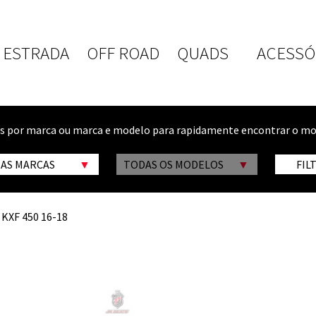
ESTRADA
OFF ROAD
QUADS
ACESSÓ
os por marca ou marca e modelo para rapidamente encontrar o mo
 AS MARCAS
TODAS OS MODELOS
FIL
 KXF 450 16-18