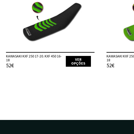
KAWASAKI KXF 250 17-20. KXF 450 16-
KAWASAKI KXF 250 
VER
18
18
OPÇÕES
52€
52€
This
product
has
multiple
variants.
The
options
may
be
chosen
on