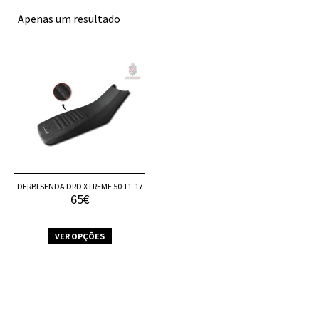
Apenas um resultado
DERBI SENDA DRD XTREME 50 11-17
65€
VER OPÇÕES
This
product
has
multiple
variants.