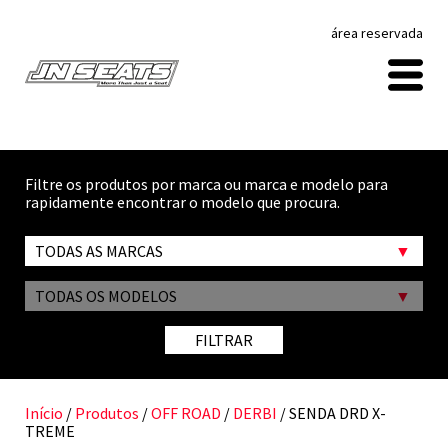
área reservada
Filtre os produtos por marca ou marca e modelo para
rapidamente encontrar o modelo que procura.
TODAS AS MARCAS
TODAS OS MODELOS
FILTRAR
Início
/
Produtos
/
OFF ROAD
/
DERBI
/ SENDA DRD X-
TREME