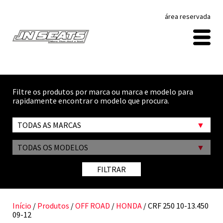
área reservada
Filtre os produtos por marca ou marca e modelo para
rapidamente encontrar o modelo que procura.
TODAS AS MARCAS
TODAS OS MODELOS
FILTRAR
Início
/
Produtos
/
OFF ROAD
/
HONDA
/ CRF 250 10-13.450
09-12