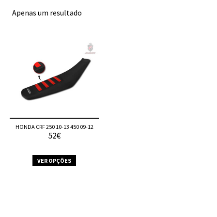
Apenas um resultado
HONDA CRF 250 10-13 450 09-12
52€
VER OPÇÕES
This
product
has
multiple
variants.