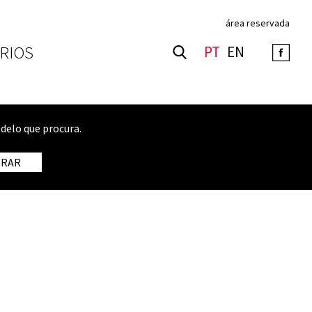
área reservada
RIOS
PT
EN
delo que procura.
TRAR