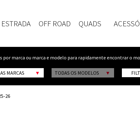
ESTRADA
OFF ROAD
QUADS
ACESSÓ
os por marca ou marca e modelo para rapidamente encontrar o mo
 AS MARCAS
TODAS OS MODELOS
FIL
25-26