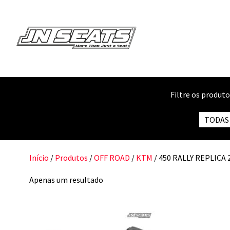
Filtre os produt
TODAS
Início
/
Produtos
/
OFF ROAD
/
KTM
/ 450 RALLY REPLICA 
Apenas um resultado