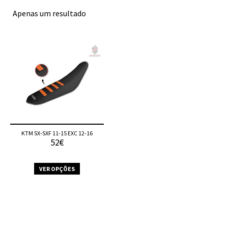
Apenas um resultado
KTM SX-SXF 11-15 EXC 12-16
52€
VER OPÇÕES
This
product
has
multiple
variants.