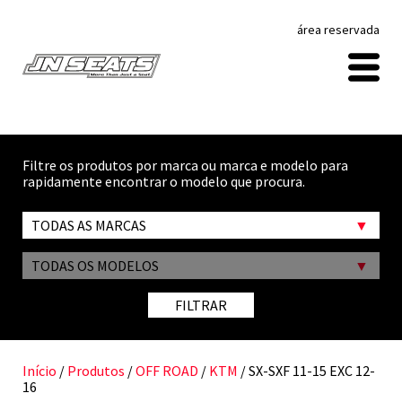
área reservada
Filtre os produtos por marca ou marca e modelo para
rapidamente encontrar o modelo que procura.
TODAS AS MARCAS
TODAS OS MODELOS
FILTRAR
Início
/
Produtos
/
OFF ROAD
/
KTM
/ SX-SXF 11-15 EXC 12-
16