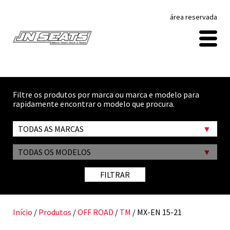
área reservada
Filtre os produtos por marca ou marca e modelo para
rapidamente encontrar o modelo que procura.
TODAS AS MARCAS
TODAS OS MODELOS
FILTRAR
Início
/
Produtos
/
OFF ROAD
/
TM
/ MX-EN 15-21