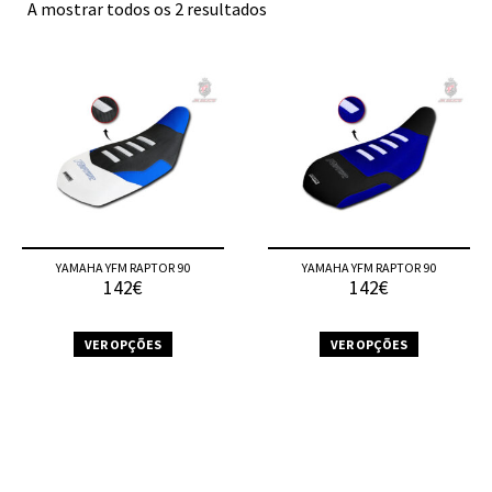
A mostrar todos os 2 resultados
YAMAHA YFM RAPTOR 90
YAMAHA YFM RAPTOR 90
142€
142€
VER OPÇÕES
VER OPÇÕES
This
This
product
product
has
has
multiple
multiple
variants.
variants.
The
The