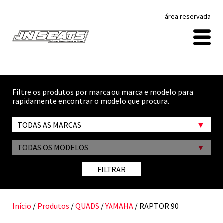
área reservada
Filtre os produtos por marca ou marca e modelo para
rapidamente encontrar o modelo que procura.
TODAS AS MARCAS
TODAS OS MODELOS
FILTRAR
Início
/
Produtos
/
QUADS
/
YAMAHA
/ RAPTOR 90