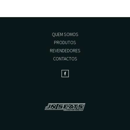
options
may
be
chosen
on
the
QUEM SOMOS
product
PRODUTOS
page
REVENDEDORES
CONTACTOS