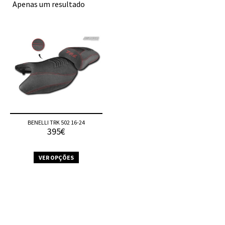
Apenas um resultado
BENELLI TRK 502 16-24
395€
VER OPÇÕES
This
product
has
multiple
variants.
The