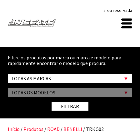
área reservada
Filtre os produtos por marca ou marca e modelo para
rapidamente encontrar o modelo que procura.
TODAS AS MARCAS
TODAS OS MODELOS
FILTRAR
Início
/
Produtos
/
ROAD
/
BENELLI
/ TRK 502