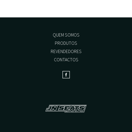
options
may
be
chosen
on
the
QUEM SOMOS
product
PRODUTOS
page
REVENDEDORES
CONTACTOS