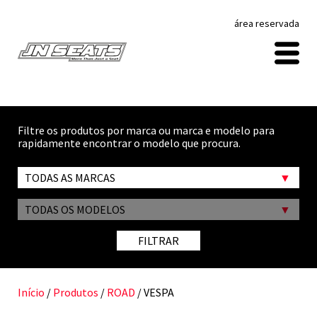
área reservada
Filtre os produtos por marca ou marca e modelo para
rapidamente encontrar o modelo que procura.
TODAS AS MARCAS
TODAS OS MODELOS
FILTRAR
Início
/
Produtos
/
ROAD
/ VESPA