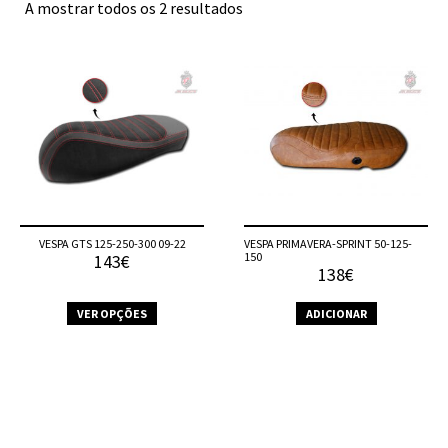
A mostrar todos os 2 resultados
VESPA GTS 125-250-300 09-22
VESPA PRIMAVERA-SPRINT 50-125-
150
143€
138€
VER OPÇÕES
ADICIONAR
This
product
has
multiple
variants.
The