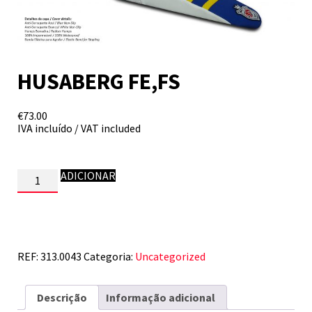
HUSABERG FE,FS
€
73.00
IVA incluído / VAT included
Quantidade
ADICIONAR
de
HUSABERG
FE,FS
REF:
313.0043
Categoria:
Uncategorized
Descrição
Informação adicional