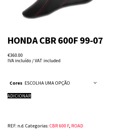
HONDA CBR 600F 99-07
€
360.00
IVA incluído / VAT included
Cores
Quantidade
ADICIONAR
de
HONDA
CBR
600F
99-
REF:
n.d.
Categorias:
CBR 600 F
,
ROAD
07