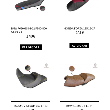
BMW F650 GS 08-12 F700-800
HONDA FORZA 125 15-17
GS 08-18
281€
140€
ADICIONAR
VER OPÇÕES
This
product
has
multiple
variants.
The
options
may
be
chosen
on
SUZUKI V-STROM 650 17-23
BMW K 1600 GT 11-24
the