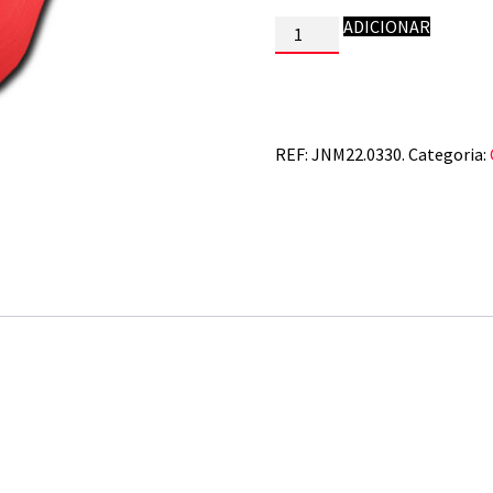
Quantidade
ADICIONAR
de
HONDA
CRF
250
04-
09.
REF:
JNM22.0330.
Categoria:
250X
04-
19.
CRF
450
05-
08.
450X
04-
16