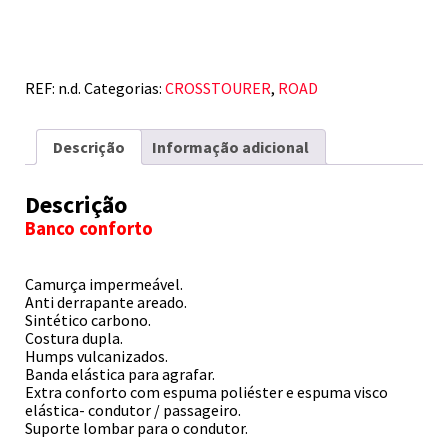
HONDA
CROSSTOURER
VFR
1200X
12
REF:
n.d.
Categorias:
CROSSTOURER
,
ROAD
+
Descrição
Informação adicional
Descrição
Banco conforto
Camurça impermeável.
Anti derrapante areado.
Sintético carbono.
Costura dupla.
Humps vulcanizados.
Banda elástica para agrafar.
Extra conforto com espuma poliéster e espuma visco
elástica- condutor / passageiro.
Suporte lombar para o condutor.