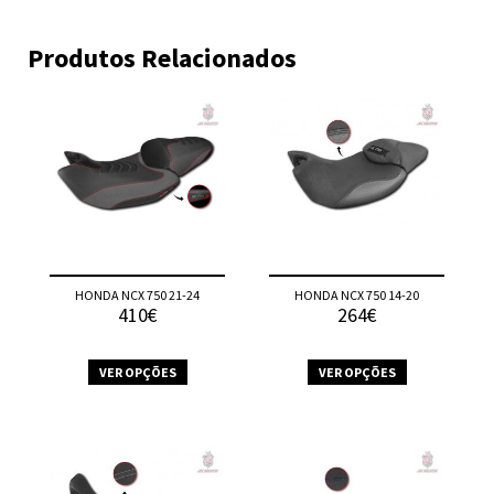
Produtos Relacionados
HONDA NCX 750 21-24
HONDA NCX 750 14-20
410€
264€
VER OPÇÕES
VER OPÇÕES
This
This
product
product
has
has
multiple
multiple
variants.
variants.