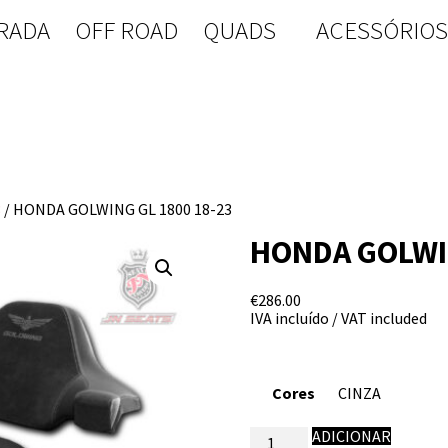
RADA
OFF ROAD
QUADS
ACESSÓRIO
3
/ HONDA GOLWING GL 1800 18-23
HONDA GOLWIN
€
286.00
IVA incluído / VAT included
Cores
Quantidade
ADICIONAR