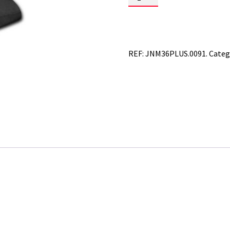
de
HONDA
GOLWING
GL
1800
18-
REF:
JNM36PLUS.0091.
Categ
23