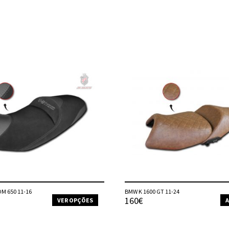
M 650 11-16
BMW K 1600 GT 11-24
160€
VER OPÇÕES
A
This
product