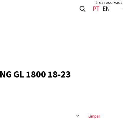
área reservada
S
PT
EN
G GL 1800 18-23
Limpar