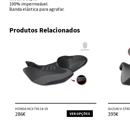
100% impermeável.
Banda elástica para agrafar.
Produtos Relacionados
HONDA NCX 750 14-20
SUZUKI V-STRO
286€
395€
VER OPÇÕES
This
product