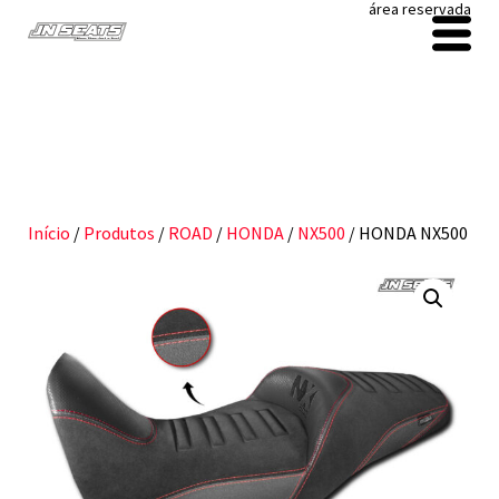
área reservada
Início
/
Produtos
/
ROAD
/
HONDA
/
NX500
/ HONDA NX500