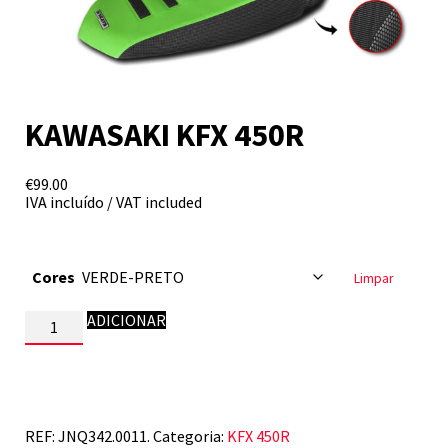
KAWASAKI KFX 450R
€
99.00
IVA incluído / VAT included
Cores
Limpar
Quantidade
ADICIONAR
de
KAWASAKI
KFX
450R
REF:
JNQ342.0011.
Categoria:
KFX 450R