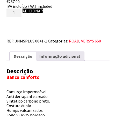
€
287.00
IVA incluído / VAT included
Quantidade
ADICIONAR
de
KAWASAKI
VERSYS
650
07-
23
REF:
JNMSPLUS.0041-1
Categorias:
ROAD
,
VERSYS 650
Descrição
Informação adicional
Descrição
Banco conforto
Camurça impermeável.
Anti derrapante areado.
Sintético carbono preto.
Costura dupla.
Humps vulcanizados.
Logo VERSYS bordado.