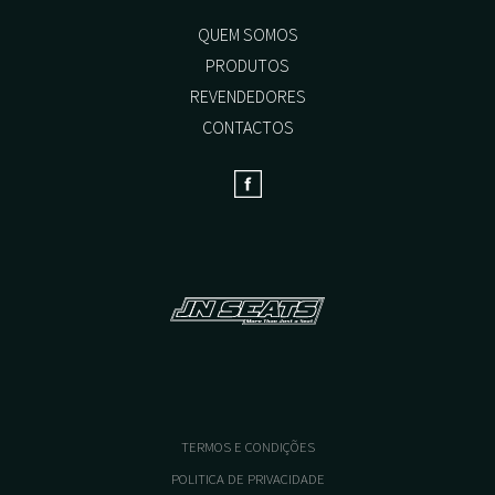
options
may
QUEM SOMOS
be
PRODUTOS
chosen
on
REVENDEDORES
the
CONTACTOS
product
page
TERMOS E CONDIÇÕES
POLITICA DE PRIVACIDADE