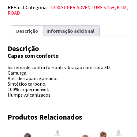
S
REF:
n.d.
Categorias:
1390 SUPER ADVENTURE S 25+
,
KTM
,
25+
ROAD
Descrição
Informação adicional
Descrição
Capas com conforto
Sistema de conforto e anti vibração com fibra 3D.
Camurça.
Anti derrapante areado.
Sintético carbono.
100% impermeável.
Humps vulcanizados.
Produtos Relacionados