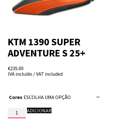
KTM 1390 SUPER
ADVENTURE S 25+
€
235.00
IVA incluído / VAT included
Cores
Quantidade
ADICIONAR
de
KTM
1390
SUPER
ADVENTURE