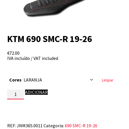
KTM 690 SMC-R 19-26
€
72.00
IVA incluído / VAT included
Cores
Limpar
Quantidade
ADICIONAR
de
KTM
690
SMC-
R
19-
REF:
JNM365.0011
Categoria:
690 SMC-R 19-26
26