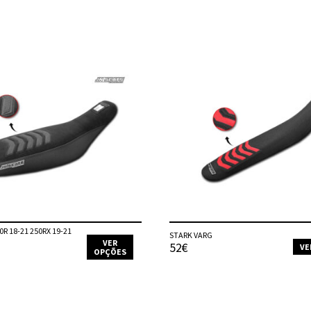
R 18-21 250RX 19-21
STARK VARG
VER
52€
VE
OPÇÕES
This
product
has
multiple