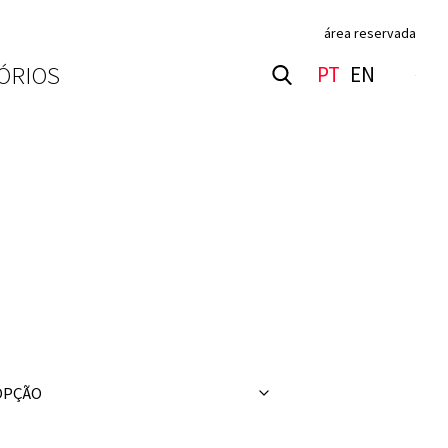
área reservada
ÓRIOS
PT
EN
+