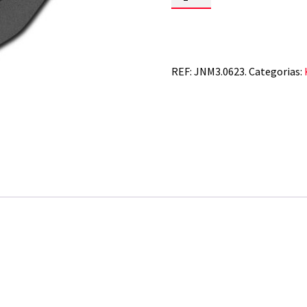
de
KTM
SX
85
25+
REF:
JNM3.0623.
Categorias: