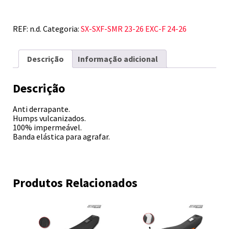
SXF-
SMR
23-
REF:
n.d.
Categoria:
SX-SXF-SMR 23-26 EXC-F 24-26
26
EXC-
F
Descrição
Informação adicional
24-
26
Descrição
Anti derrapante.
Humps vulcanizados.
100% impermeável.
Banda elástica para agrafar.
Produtos Relacionados