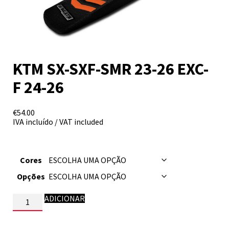
KTM SX-SXF-SMR 23-26 EXC-
F 24-26
€
54.00
IVA incluído / VAT included
Cores
Opções
Quantidade
ADICIONAR
de
KTM
SX-