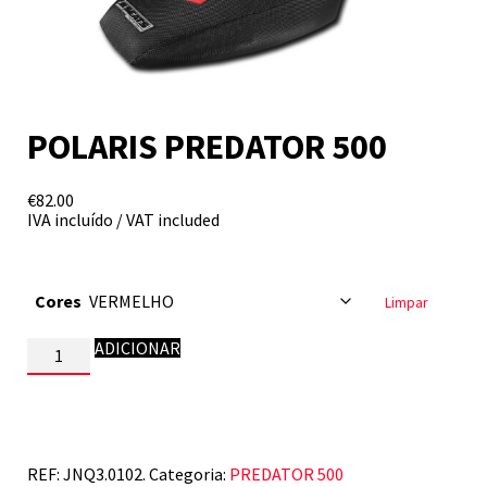
POLARIS PREDATOR 500
€
82.00
IVA incluído / VAT included
Cores
Limpar
Quantidade
ADICIONAR
de
POLARIS
PREDATOR
500
REF:
JNQ3.0102.
Categoria:
PREDATOR 500