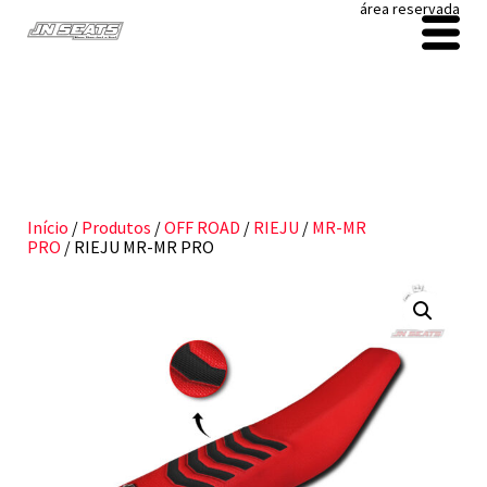
área reservada
Início
/
Produtos
/
OFF ROAD
/
RIEJU
/
MR-MR
PRO
/ RIEJU MR-MR PRO