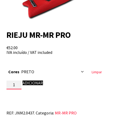
RIEJU MR-MR PRO
€
52.00
IVA incluído / VAT included
Cores
Limpar
Quantidade
ADICIONAR
de
RIEJU
MR-
MR
PRO
REF:
JNM2.0437.
Categoria:
MR-MR PRO