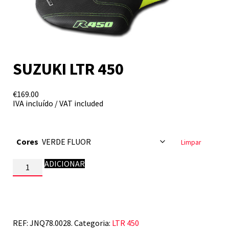
SUZUKI LTR 450
€
169.00
IVA incluído / VAT included
Cores
Limpar
Quantidade
ADICIONAR
de
SUZUKI
LTR
450
REF:
JNQ78.0028.
Categoria:
LTR 450