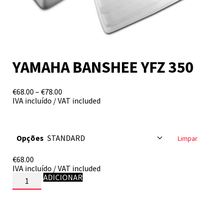
YAMAHA BANSHEE YFZ 350
Price
€
68.00
–
€
78.00
range:
IVA incluído / VAT included
€68.00
through
€78.00
Opções
Limpar
€
68.00
IVA incluído / VAT included
Quantidade
ADICIONAR
de
YAMAHA
BANSHEE
YFZ
350