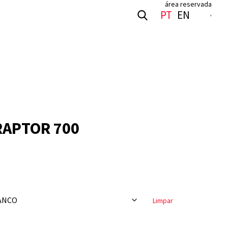
área reservada
S
PT
EN
RAPTOR 700
Limpar