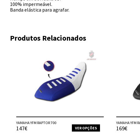
100% impermeável.
Banda elástica para agrafar.
Produtos Relacionados
YAMAHA YFM RAPTOR 700
YAMAHA YFM R
147€
169€
VER OPÇÕES
This