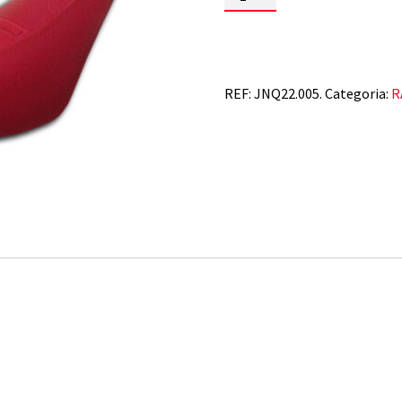
de
YAMAHA
YFM
RAPTOR
700
REF:
JNQ22.005.
Categoria:
R