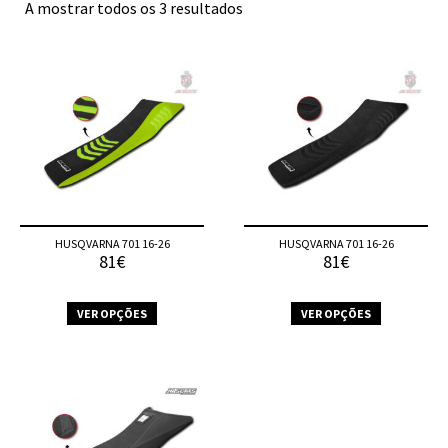
A mostrar todos os 3 resultados
HUSQVARNA 701 16-26
HUSQVARNA 701 16-26
81€
81€
VER OPÇÕES
VER OPÇÕES
This
This
product
product
has
has
multiple
multiple
variants.
variants.
The
The