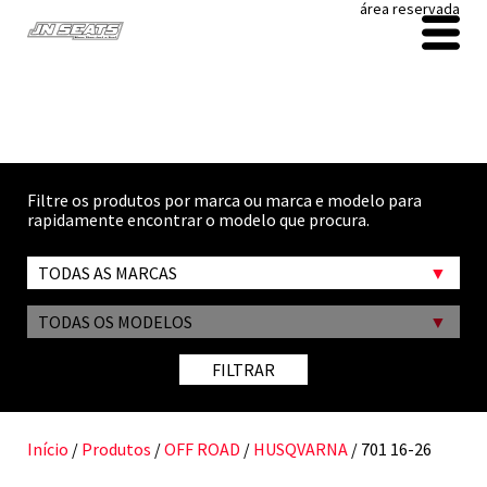
área reservada
Filtre os produtos por marca ou marca e modelo para
rapidamente encontrar o modelo que procura.
TODAS AS MARCAS
TODAS OS MODELOS
FILTRAR
Início
/
Produtos
/
OFF ROAD
/
HUSQVARNA
/ 701 16-26