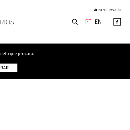
área reservada
RIOS
PT
EN
delo que procura.
TRAR