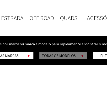
ESTRADA
OFF ROAD
QUADS
ACESSÓ
os por marca ou marca e modelo para rapidamente encontrar o mo
 AS MARCAS
TODAS OS MODELOS
FIL