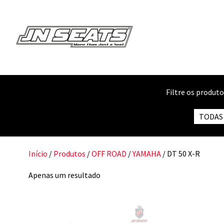
Filtre os produt
TODAS
Início
/
Produtos
/
OFF ROAD
/
YAMAHA
/ DT 50 X-R
Apenas um resultado