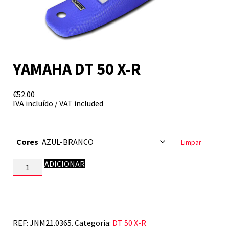
YAMAHA DT 50 X-R
€
52.00
IVA incluído / VAT included
Cores
Limpar
Quantidade
ADICIONAR
de
YAMAHA
DT
50
X-
R
REF:
JNM21.0365.
Categoria:
DT 50 X-R