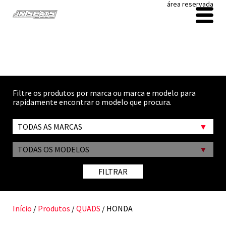
área reservada
Filtre os produtos por marca ou marca e modelo para
rapidamente encontrar o modelo que procura.
TODAS AS MARCAS
TODAS OS MODELOS
FILTRAR
Início
/
Produtos
/
QUADS
/ HONDA