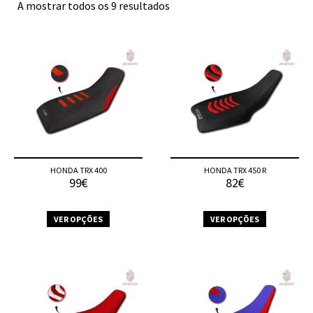
A mostrar todos os 9 resultados
HONDA TRX 400
HONDA TRX 450 R
99€
82€
VER OPÇÕES
VER OPÇÕES
This
This
product
product
has
has
multiple
multiple
variants.
variants.
The
The