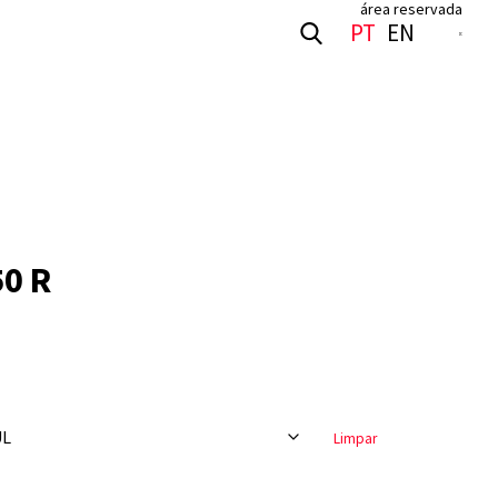
área reservada
S
PT
EN
0 R
Limpar