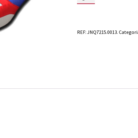
de
HONDA
TRX
450
R
REF:
JNQ7215.0013.
Categori