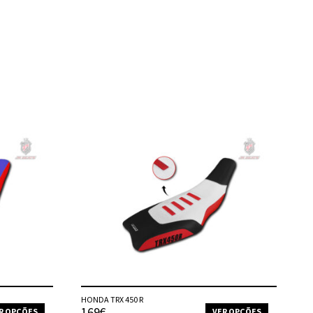
HONDA TRX 450 R
169€
R OPÇÕES
VER OPÇÕES