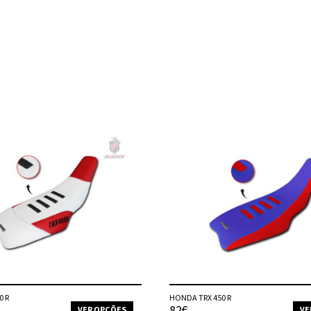
0 R
HONDA TRX 450 R
82€
VER OPÇÕES
VE