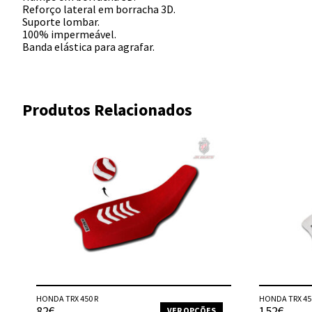
Reforço lateral em borracha 3D.
Suporte lombar.
100% impermeável.
Banda elástica para agrafar.
Produtos Relacionados
HONDA TRX 450 R
HONDA TRX 45
82€
152€
VER OPÇÕES