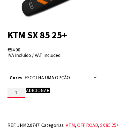
KTM SX 85 25+
€
54.00
IVA incluído / VAT included
Cores
Quantidade
ADICIONAR
de
KTM
SX
85
25+
REF:
JNM2.0747.
Categorias:
KTM
,
OFF ROAD
,
SX 85 25+