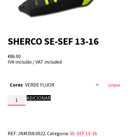
SHERCO SE-SEF 13-16
€
86.00
IVA incluído / VAT included
Cores
Limpar
Quantidade
ADICIONAR
de
SHERCO
SE-
SEF
13-
16
REF:
JNM358.0022.
Categoria:
SE-SEF 13-16