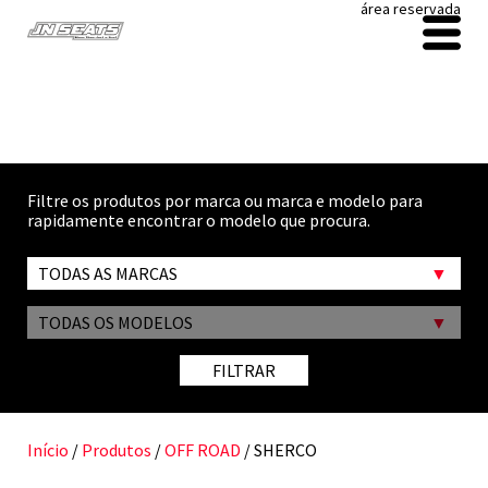
área reservada
Filtre os produtos por marca ou marca e modelo para
rapidamente encontrar o modelo que procura.
TODAS AS MARCAS
TODAS OS MODELOS
FILTRAR
Início
/
Produtos
/
OFF ROAD
/ SHERCO