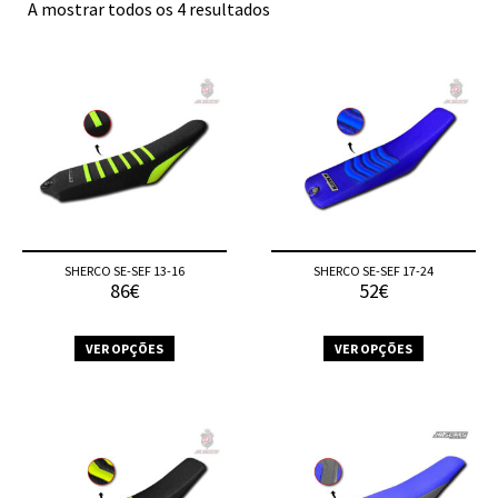
A mostrar todos os 4 resultados
SHERCO SE-SEF 13-16
SHERCO SE-SEF 17-24
86€
52€
VER OPÇÕES
VER OPÇÕES
This
This
product
product
has
has
multiple
multiple
variants.
variants.
The
The