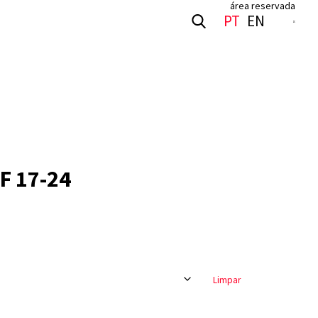
área reservada
S
PT
EN
F 17-24
Limpar