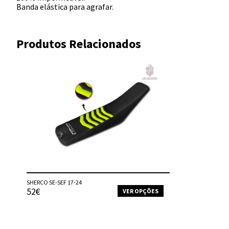
Banda elástica para agrafar.
Produtos Relacionados
SHERCO SE-SEF 17-24
52€
VER OPÇÕES
This
product
has