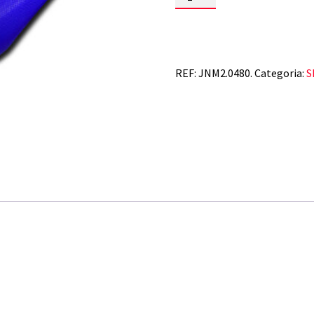
de
SHERCO
SE-
SEF
17-
24
REF:
JNM2.0480.
Categoria:
S