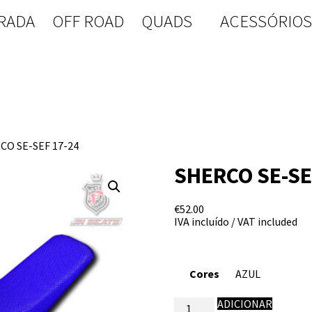
RADA
OFF ROAD
QUADS
ACESSÓRIO
CO SE-SEF 17-24
SHERCO SE-SE
€
52.00
IVA incluído / VAT included
Cores
Quantidade
ADICIONAR