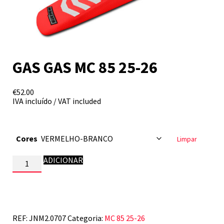
GAS GAS MC 85 25-26
€
52.00
IVA incluído / VAT included
Cores
Limpar
Quantidade
ADICIONAR
de
GAS
GAS
MC
85
25-
REF:
JNM2.0707
Categoria:
MC 85 25-26
26