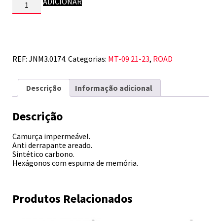
Quantidade
ADICIONAR
de
YAMAHA
MT-
09
21-
23
REF:
JNM3.0174.
Categorias:
MT-09 21-23
,
ROAD
Descrição
Informação adicional
Descrição
Camurça impermeável.
Anti derrapante areado.
Sintético carbono.
Hexágonos com espuma de memória.
Produtos Relacionados